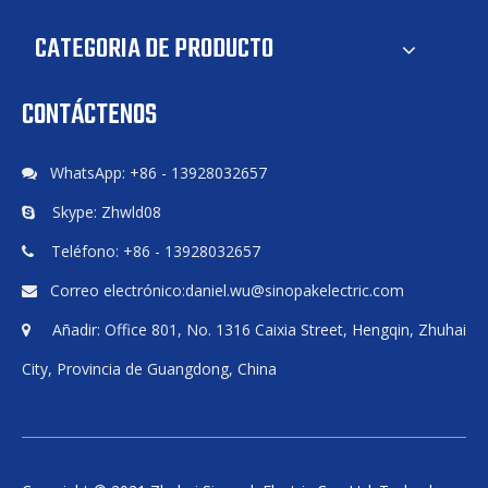
CATEGORIA DE PRODUCTO
CONTÁCTENOS
WhatsApp: +86 - 13928032657

Skype: Zhwld08

Teléfono: +86 - 13928032657

Correo electrónico:
daniel.wu@sinopakelectric.com

Añadir: Office 801, No. 1316 Caixia Street, Hengqin, Zhuhai

City, Provincia de Guangdong, China