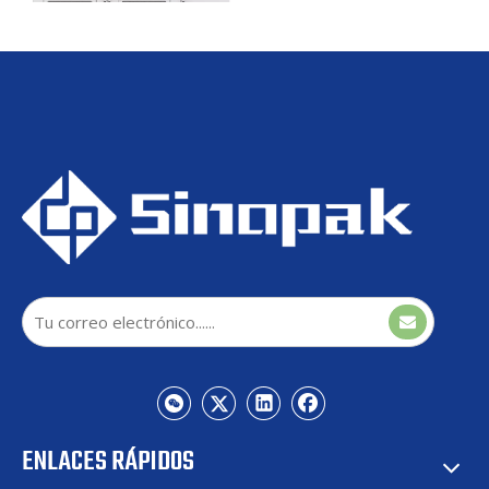
Generador híbrido de var
estático (HSVG): un nuevo
STATCOM con tecnología
de 3 niveles
ENLACES RÁPIDOS