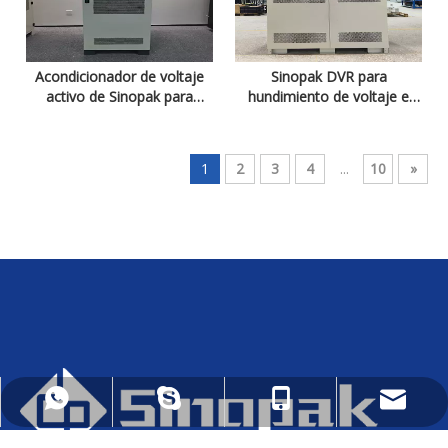
Acondicionador de voltaje
Sinopak DVR para
activo de Sinopak para
hundimiento de voltaje e
interrupción de voltaje
interrupción de voltaje
1
2
3
4
...
10
»
daniel.wu@sinopakelectric.com
+86 - 13928032657
+86 - 13928032657
zhwld08