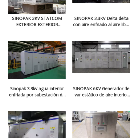
SINOPAK 3KV STATCOM
SINOPAK 3.3KV Delta delta
EXTERIOR EXTERIOR
con aire enfriado al aire libre
ESTATO PARA RECTIFIERA
STATCOM Connected para
desequilibrio trifásico
Sinopak 3.3kv agua interior
SINOPAK 6KV Generador de
enfriada por subestación de
var estático de aire interior
la ciudad
para aire para el
transformador rectificador