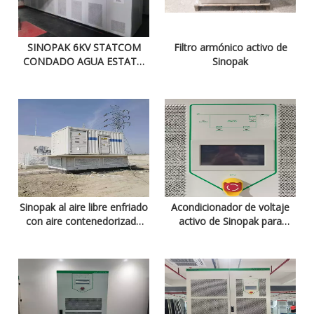
SINOPAK 6KV STATCOM
Filtro armónico activo de
CONDADO AGUA ESTATO
Sinopak
PARA ELECTRO DE
ESCRIPCIÓN ELÉCTRICO
Sinopak al aire libre enfriado
Acondicionador de voltaje
con aire contenedorizado
activo de Sinopak para
Statcom
oleaje de voltaje