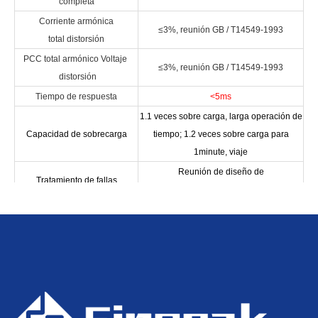
completa
Corriente armónica
≤3%, reunión GB / T14549-1993
total distorsión
PCC total armónico Voltaje
≤3%, reunión GB / T14549-1993
distorsión
Tiempo de respuesta
<5ms
1.1 veces sobre carga, larga operación de
Capacidad de sobrecarga
tiempo; 1.2 veces sobre carga para
1minute, viaje
Reunión de diseño de
Tratamiento de fallas
redundancia Operación N-1 automática
Poder reactivo constante Modo, modo de
voltaje constante, factor de potencia
Operación modo
constante modo, carga Modo de
compensación, control de voltaje y
potencia reactiva. Control integrado modo
Protocolo de comunicación
Modbus, IEC104