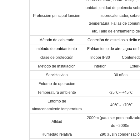
unidad, unidad de potencia sobr
Protección principal función
sobrecalentador, sobre
temperatura, Fallas de comun
etc. Fallo de enfriamiento d
Método de cableado
Conexión de estrellas o delta 
método de enfriamiento
Enfriamiento de aire, agua enf
clase de protección
Indoor IP30
Contenedo
Metodo de instalacion
Interior
Exteri
Servicio vida
30 años
Entorno de operación
Temperatura ambiente
-25
℃
～
+45
℃
Entorno de
-40
℃
～
+70
℃
almacenamiento temperatura
2000m (para ser personalizado
Altitud
de> 2000m
Humedad relativa
≤90
％
, sin condensació