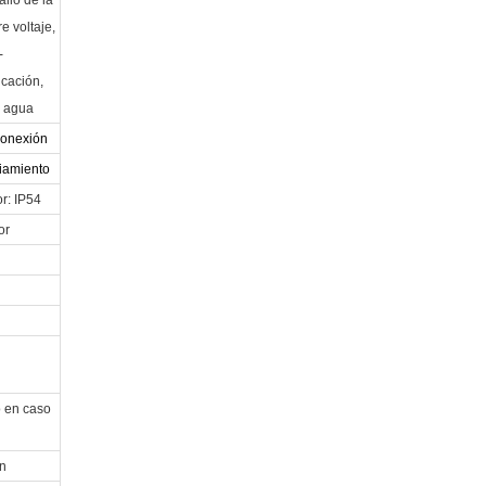
e voltaje,
-
icación,
e agua
conexión
riamiento
r: IP54
or
 en caso
n