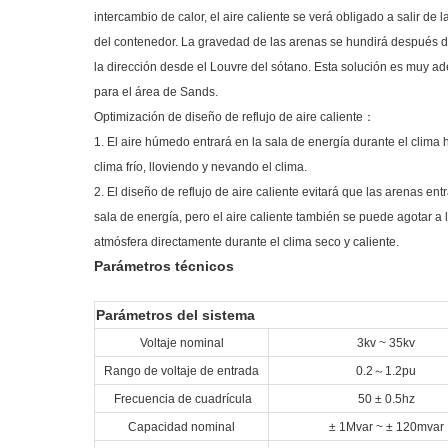
intercambio de calor, el aire caliente se verá obligado a salir de 
del contenedor. La gravedad de las arenas se hundirá después 
la dirección desde el Louvre del sótano. Esta solución es muy a
para el área de Sands.
Optimización de diseño de reflujo de aire caliente
：
1. El aire húmedo entrará en la sala de energía durante el clima
clima frío, lloviendo y nevando el clima.
2. El diseño de reflujo de aire caliente evitará que las arenas ent
sala de energía, pero el aire caliente también se puede agotar a 
atmósfera directamente durante el clima seco y caliente.
Parámetros técnicos
Parámetros del sistema
Voltaje nominal
3kv ~ 35kv
Rango de voltaje de entrada
0.2
～
1.2pu
Frecuencia de cuadrícula
50 ± 0.5hz
Capacidad nominal
± 1Mvar ~ ± 120mvar