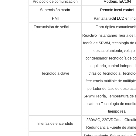
Protocolo de comunicación
Modbus, IEC104
Supervisión modo
Remoto local control
HMI
Pantalla táctil LCD en ing
Transmisión de señal
Fibra óptica comunicaci
Reactivo instantáneo Teoría de l
teoría de SPWM, tecnología de c
desacoplamiento, voltaje 
condensador Tecnología de co
equilibrio, control independ
Tecnología clave
trifásico. tecnología, Tecnol
frecuencia múltiple de múltiple
portador de fase de desplaz
SPWM Teoría, Temperatura de 
cadena Tecnología de monit
tiempo real
380VAC, 220VDCdual Circuit
Interfaz de encendido
Redundancia Fuente de alime
Sobrecorriente, Sobre voltaje, F