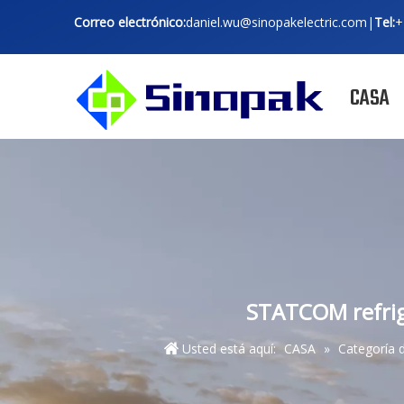
Correo electrónico:
daniel.wu@sinopakelectric.com
|
Tel:
+
CASA
STATCOM refrige
Usted está aquí:
CASA
»
Categoría 