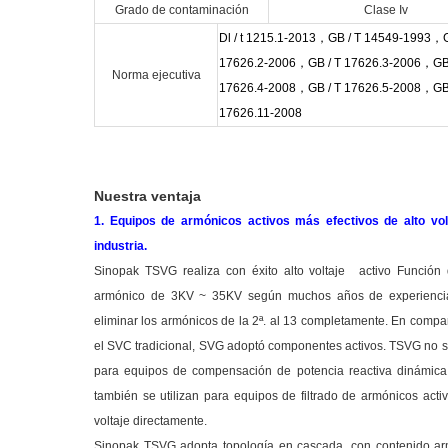
Grado de contaminación
Clase Iv
Dl / t 1215.1-2013
，
GB / T 14549-1993
，
17626.2-2006
，
GB / T 17626.3-2006
，
GB
Norma ejecutiva
17626.4-2008
，
GB / T 17626.5-2008
，
GB
17626.11-2008
Nuestra ventaja
1. Equipos de armónicos activos más efectivos de alto vol
industria.
Sinopak TSVG realiza con éxito alto voltaje
activo Función 
armónico de 3KV ~ 35KV según muchos años de experienci
eliminar los armónicos de la 2ª. al 13 completamente. En compa
el SVC tradicional, SVG adoptó componentes activos. TSVG no s
para equipos de compensación de potencia reactiva dinámica
también se utilizan para equipos de filtrado de armónicos activ
voltaje directamente.
Sinopak TSVG adopta topología en cascada, con contenido a