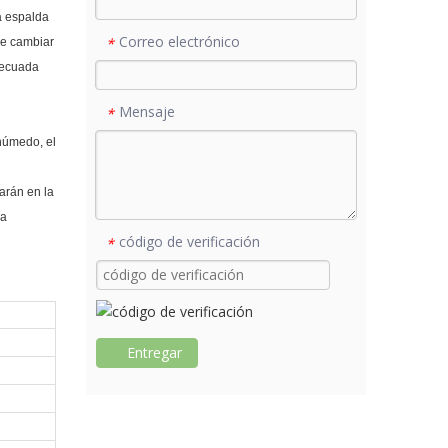
la espalda
Correo electrónico
*
de cambiar
decuada
Mensaje
*
 húmedo, el
rarán en la
la
código de verificación
*
Entregar