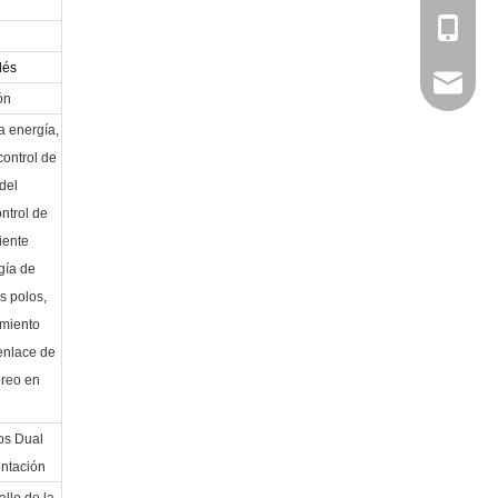
+86 - 1
lés
daniel.
ón
a energía,
ontrol de
del
ntrol de
iente
ogía de
s polos,
amiento
enlace de
oreo en
os Dual
ntación
allo de la