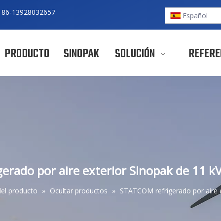
 86-
13928032657
Español
PRODUCTO
SINOPAK
SOLUCIÓN
REFERE
rado por aire exterior Sinopak de 11 kV 
del producto
»
Ocultar productos
»
STATCOM refrigerado por aire ex