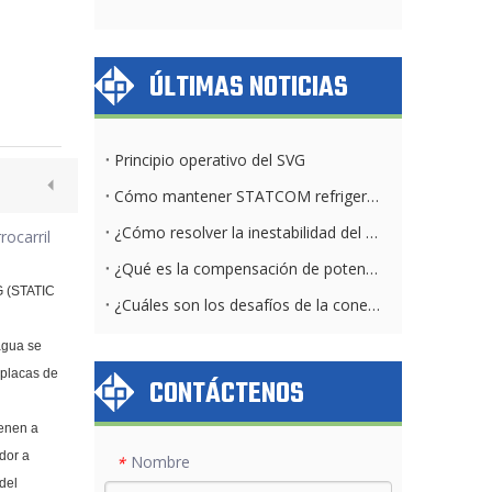
ÚLTIMAS NOTICIAS
Principio operativo del SVG
Cómo mantener STATCOM refrigerado por aire y por agua diariamente
¿Cómo resolver la inestabilidad del voltaje del parque solar?
ocarril
¿Qué es la compensación de potencia reactiva?
G (STATIC
¿Cuáles son los desafíos de la conexión a la red solar?
 agua se
 placas de
CONTÁCTENOS
ienen a
dor a
Nombre
*
 del