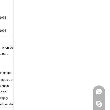
-1993
-1993
eración de
a para
tomática
, modo de
otencia
+86 - 1
do de
taje y
zhwld08
grado modo