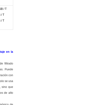
GB / T
 / T
 / T
taje en la
de filtrado
as. Puede
ración con
olo se usa
, sino que
os de alto
rmónico de