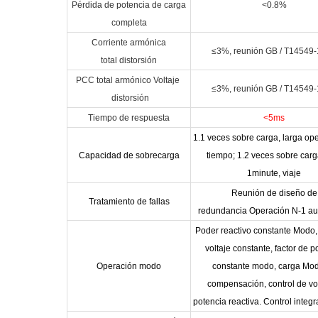
Pérdida de potencia de carga
<0.8%
completa
Corriente armónica
≤3%, reunión GB / T14549
total distorsión
PCC total armónico Voltaje
≤3%, reunión GB / T14549
distorsión
Tiempo de respuesta
<5ms
1.1 veces sobre carga, larga op
Capacidad de sobrecarga
tiempo; 1.2 veces sobre carg
1minute, viaje
Reunión de diseño de
Tratamiento de fallas
redundancia Operación N-1 au
Poder reactivo constante Modo
voltaje constante, factor de p
Operación modo
constante modo, carga Mo
compensación, control de vol
potencia reactiva. Control inte