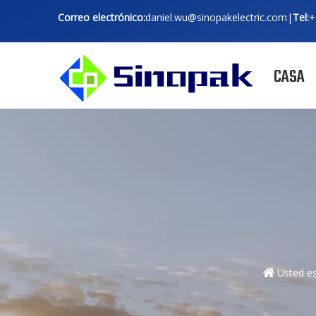
Correo electrónico:
daniel.wu@sinopakelectric.com
|
Tel:
+
CASA
Usted es