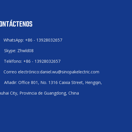
ONTÁCTENOS
WhatsApp: +86 - 13928032657

Skype: Zhwld08

Teléfono: +86 - 13928032657

Correo electrónico:
daniel.wu@sinopakelectric.com

Añadir: Office 801, No. 1316 Caixia Street, Hengqin,

uhai City, Provincia de Guangdong, China