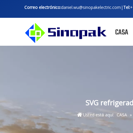
Correo electrónico:
daniel.wu@sinopakelectric.com
|
Tel:
+
CASA
SVG refrigerad
Usted está aquí:
CASA
»