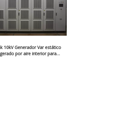
k 10kV Generador Var estático
igerado por aire interior para
IÓN de generación de energía
fotovoltaica