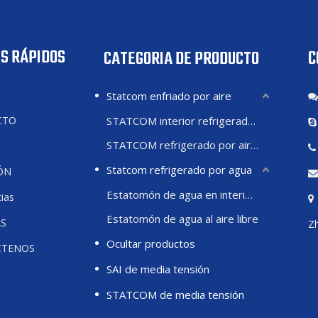
S RÁPIDOS
C
CATEGORIA DE PRODUCTO
Statcom enfriado por aire
CTO
STATCOM interior refrigerado por aire
STATCOM refrigerado por aire exterior
Statcom refrigerado por agua
ÓN
Estatomón de agua en interiores
ias
Estatomón de agua al aire libre
AS
Zh
Ocultar productos
CTENOS
SAI de media tensión
STATCOM de media tensión