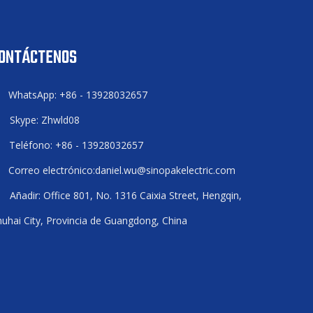
ONTÁCTENOS
WhatsApp: +86 - 13928032657

Skype: Zhwld08

Teléfono: +86 - 13928032657

Correo electrónico:
daniel.wu@sinopakelectric.com

Añadir: Office 801, No. 1316 Caixia Street, Hengqin,

uhai City, Provincia de Guangdong, China