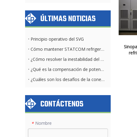
ÚLTIMAS NOTICIAS
Principio operativo del SVG
Sinopa
Cómo mantener STATCOM refrigerado por aire y por agua diariamente
refr
ESTAC
¿Cómo resolver la inestabilidad del voltaje del parque solar?
¿Qué es la compensación de potencia reactiva?
¿Cuáles son los desafíos de la conexión a la red solar?
CONTÁCTENOS
Nombre
*