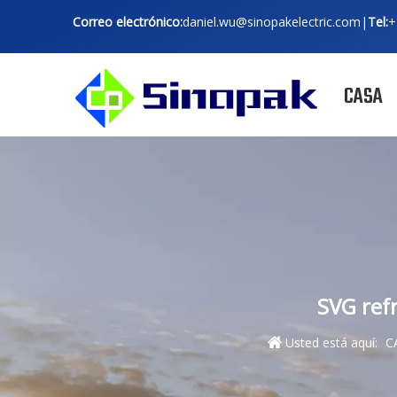
Correo electrónico:
daniel.wu@sinopakelectric.com
|
Tel:
+
CASA
SVG ref
Usted está aquí:
C