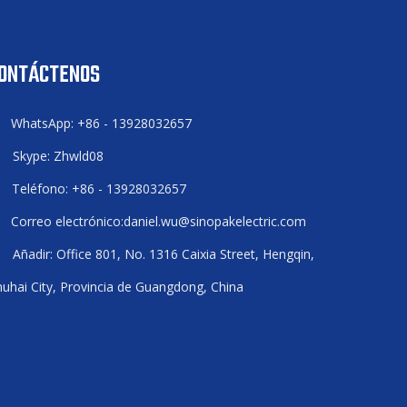
ONTÁCTENOS
WhatsApp: +86 - 13928032657

Skype: Zhwld08

Teléfono: +86 - 13928032657

Correo electrónico:
daniel.wu@sinopakelectric.com

Añadir: Office 801, No. 1316 Caixia Street, Hengqin,

uhai City, Provincia de Guangdong, China