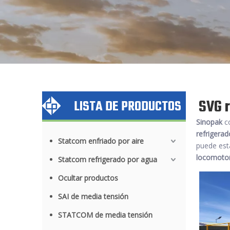
SVG r
LISTA DE PRODUCTOS
Sinopak
co
refrigera
Statcom enfriado por aire
puede est
locomoto
Statcom refrigerado por agua
Ocultar productos
SAI de media tensión
STATCOM de media tensión