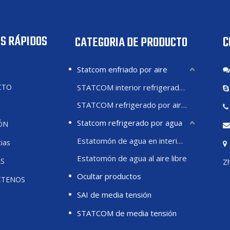
S RÁPIDOS
C
CATEGORIA DE PRODUCTO
Statcom enfriado por aire
CTO
STATCOM interior refrigerado por aire
STATCOM refrigerado por aire exterior
Statcom refrigerado por agua
ÓN
Estatomón de agua en interiores
ias
Estatomón de agua al aire libre
AS
Zh
Ocultar productos
CTENOS
SAI de media tensión
STATCOM de media tensión