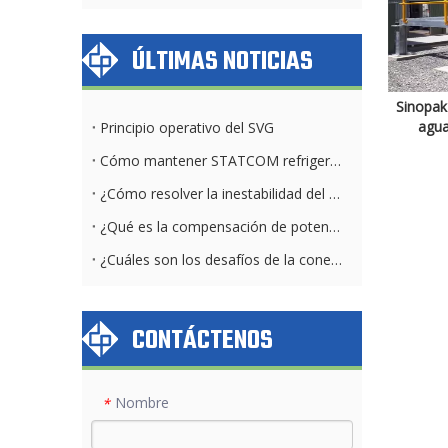
ÚLTIMAS NOTICIAS
Sinopak 
agua
Principio operativo del SVG
Cómo mantener STATCOM refrigerado por aire y por agua diariamente
¿Cómo resolver la inestabilidad del voltaje del parque solar?
¿Qué es la compensación de potencia reactiva?
¿Cuáles son los desafíos de la conexión a la red solar?
CONTÁCTENOS
Nombre
*