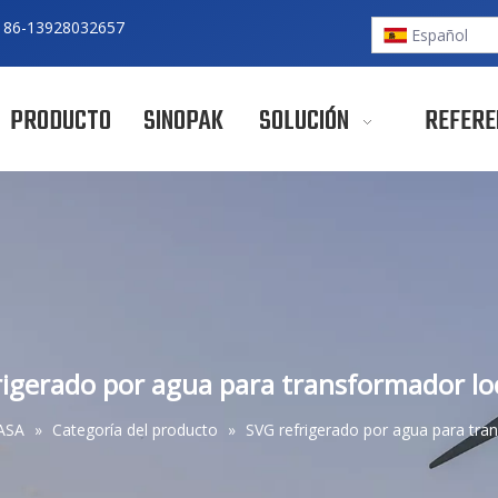
 86-
13928032657
Español
PRODUCTO
SINOPAK
SOLUCIÓN
REFERE
rigerado por agua para transformador l
ASA
»
Categoría del producto
»
SVG refrigerado por agua para tr