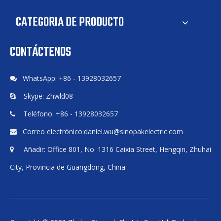
CATEGORIA DE PRODUCTO
CONTÁCTENOS
WhatsApp: +86 - 13928032657

Skype: Zhwld08

Teléfono: +86 - 13928032657

Correo electrónico:
daniel.wu@sinopakelectric.com

Añadir: Office 801, No. 1316 Caixia Street, Hengqin, Zhuhai

City, Provincia de Guangdong, China