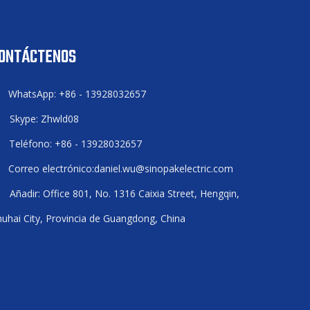
ONTÁCTENOS
WhatsApp: +86 - 13928032657

Skype: Zhwld08

Teléfono: +86 - 13928032657

Correo electrónico:
daniel.wu@sinopakelectric.com

Añadir: Office 801, No. 1316 Caixia Street, Hengqin,

uhai City, Provincia de Guangdong, China