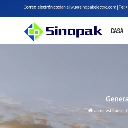
Correo electrónico:
daniel.wu@sinopakelectric.com
|
Tel:
+
CASA
Genera
Usted está aquí: