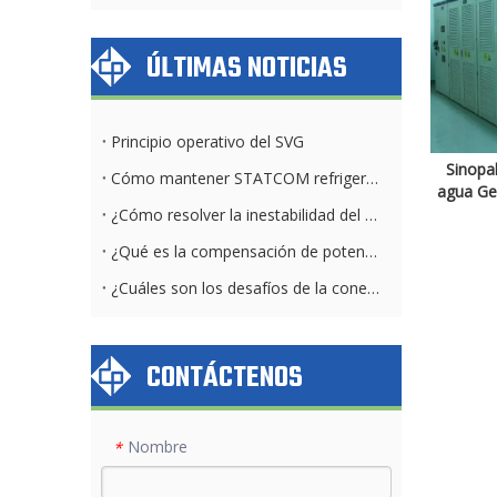
ÚLTIMAS NOTICIAS
Principio operativo del SVG
Sinopak
Cómo mantener STATCOM refrigerado por aire y por agua diariamente
agua Ge
¿Cómo resolver la inestabilidad del voltaje del parque solar?
¿Qué es la compensación de potencia reactiva?
¿Cuáles son los desafíos de la conexión a la red solar?
CONTÁCTENOS
Nombre
*