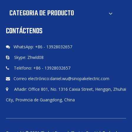
CATEGORIA DE PRODUCTO
CONTÁCTENOS
WhatsApp: +86 - 13928032657

Skype: Zhwld08

Teléfono: +86 - 13928032657

Correo electrónico:
daniel.wu@sinopakelectric.com

Añadir: Office 801, No. 1316 Caixia Street, Hengqin, Zhuhai

City, Provincia de Guangdong, China