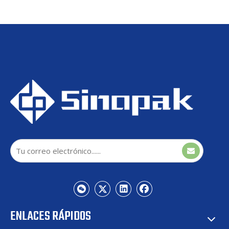
personalizados.
Sinopak 10kV Generador Var
Sinopak 10kV Interior
estático refrigerado por aire
Refrigerado por aire Delta
interior para ESTACIÓN de
conectado Generador Var
generación de energía
estático para desequilibrio
fotovoltaica
trifásico
ENLACES RÁPIDOS