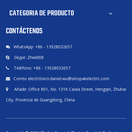
para aluminio electrolítico
para la subestación de la
ciudad
CATEGORIA DE PRODUCTO
CONTÁCTENOS
WhatsApp: +86 - 13928032657

Sinopak 11kV exterior
Sinopak 33kV Generador Var
Skype: Zhwld08

refrigerado por agua SVG
estático refrigerado por
para transformador de
agua para exteriores para
Teléfono: +86 - 13928032657

tracción
horno de fundición eléctrico
Correo electrónico:
daniel.wu@sinopakelectric.com

Añadir: Office 801, No. 1316 Caixia Street, Hengqin, Zhuhai

City, Provincia de Guangdong, China
Sinopak 11kV al aire libre
refrigerado por agua SVG