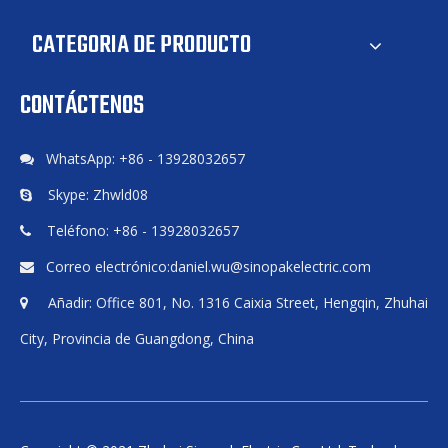
CATEGORIA DE PRODUCTO
CONTÁCTENOS
WhatsApp: +86 - 13928032657

Skype: Zhwld08

Teléfono: +86 - 13928032657

Correo electrónico:
daniel.wu@sinopakelectric.com

Añadir: Office 801, No. 1316 Caixia Street, Hengqin, Zhuhai

City, Provincia de Guangdong, China