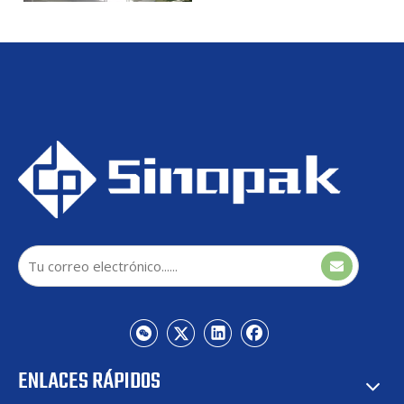
Sinopak 3.3kV interior
STATCOM refrigerado por
aire para horno cuchara
ENLACES RÁPIDOS