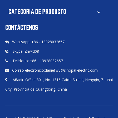
CATEGORIA DE PRODUCTO
CONTÁCTENOS
WhatsApp: +86 - 13928032657

Skype: Zhwld08

Teléfono: +86 - 13928032657

Correo electrónico:
daniel.wu@sinopakelectric.com

Añadir: Office 801, No. 1316 Caixia Street, Hengqin, Zhuhai

City, Provincia de Guangdong, China