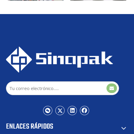
STATCOM refrigerado por
STATCOM refrigerado por
agua para interiores Sinopak
agua interior Sinopak de 11
de 11 kV para ESTACIÓN de
kV para fluctuación de
generación de energía
voltaje
fotovoltaica
ENLACES RÁPIDOS