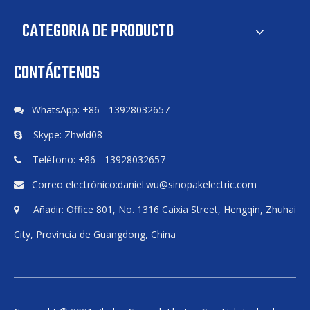
CATEGORIA DE PRODUCTO
CONTÁCTENOS
STATCOM interior
STATCOM refrigerado por
refrigerado por agua de 10
agua interior Sinopak de 10
WhatsApp: +86 - 13928032657
kV para compensación
kV para puesta en marcha

dinámica de potencia
del compresor
Skype: Zhwld08

reactiva
Teléfono: +86 - 13928032657

Correo electrónico:
daniel.wu@sinopakelectric.com

Añadir: Office 801, No. 1316 Caixia Street, Hengqin, Zhuhai

City, Provincia de Guangdong, China
STATCOM refrigerado por
aire interior Sinopak 10kV
para polipasto minero