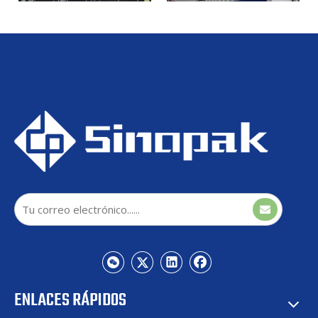
STATCOM refrigerado por
STATCOM refrigerado por
aire para exteriores Sinopak
aire exterior Sinopak de 10
de 10 kV para fluctuaciones
kV para granja solar
de voltaje
STATCOM refrigerado por
STATCOM refrigerado por
aire exterior Sinopak de 10
agua interior de Sinopak
kV para interconectividad de
10kV para tren de
energía renovable
laminación
ENLACES RÁPIDOS