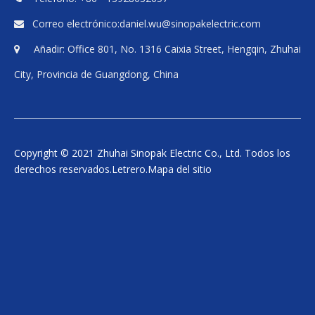
1
2
»
Correo electrónico:
daniel.wu@sinopakelectric.com

Añadir: Office 801, No. 1316 Caixia Street, Hengqin, Zhuhai

Total 2páginas A la página
Determinación
City, Provincia de Guangdong, China
Copyright © 2021 Zhuhai Sinopak Electric Co., Ltd. Todos los
derechos reservados.
Letrero
.
Mapa del sitio