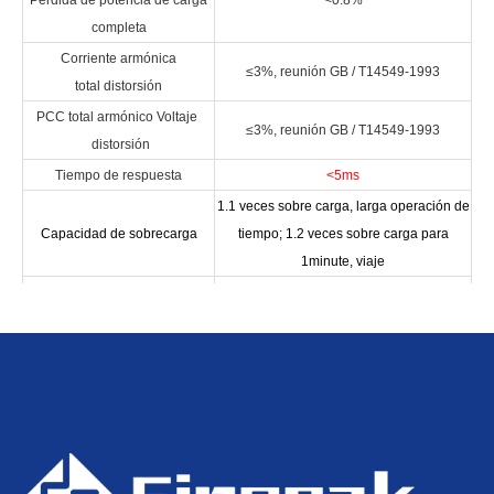
Pérdida de potencia de carga
<0.8%
completa
Corriente armónica
≤3%, reunión GB / T14549-1993
total distorsión
PCC total armónico Voltaje
≤3%, reunión GB / T14549-1993
distorsión
Tiempo de respuesta
<5ms
1.1 veces sobre carga, larga operación de
Capacidad de sobrecarga
tiempo; 1.2 veces sobre carga para
1minute, viaje
Reunión de diseño de
Tratamiento de fallas
redundancia Operación N-1 automática
Poder reactivo constante Modo, modo de
voltaje constante, factor de potencia
Operación modo
constante modo, carga Modo de
compensación, control de voltaje y
potencia reactiva. Control integrado modo
Protocolo de comunicación
Modbus, IEC104