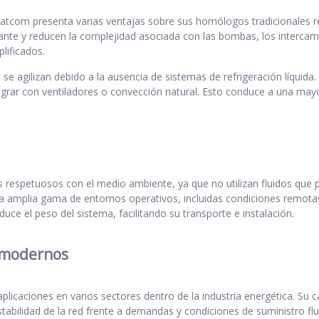
 Statcom presenta varias ventajas sobre sus homólogos tradicionales re
erante y reducen la complejidad asociada con las bombas, los intercam
lificados.
 agilizan debido a la ausencia de sistemas de refrigeración líquida. L
lograr con ventiladores o convección natural. Esto conduce a una mayo
 respetuosos con el medio ambiente, ya que no utilizan fluidos que
a amplia gama de entornos operativos, incluidas condiciones remot
uce el peso del sistema, facilitando su transporte e instalación.
a modernos
plicaciones en varios sectores dentro de la industria energética. S
stabilidad de la red frente a demandas y condiciones de suministro fl