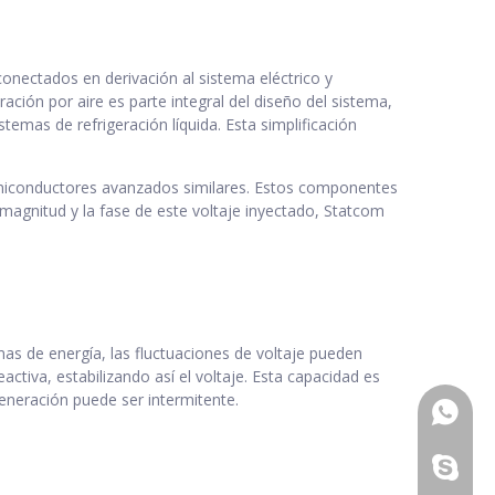
conectados en derivación al sistema eléctrico y
ación por aire es parte integral del diseño del sistema,
temas de refrigeración líquida. Esta simplificación
 semiconductores avanzados similares. Estos componentes
 magnitud y la fase de este voltaje inyectado, Statcom
mas de energía, las fluctuaciones de voltaje pueden
ctiva, estabilizando así el voltaje. Esta capacidad es
generación puede ser intermitente.
+86 - 1
zhwld08