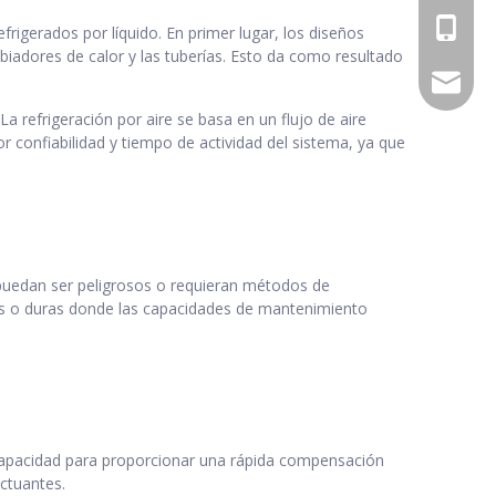
+86 - 1
frigerados por líquido. En primer lugar, los diseños
biadores de calor y las tuberías. Esto da como resultado
daniel.
a refrigeración por aire se basa en un flujo de aire
r confiabilidad y tiempo de actividad del sistema, ya que
 puedan ser peligrosos o requieran métodos de
as o duras donde las capacidades de mantenimiento
u capacidad para proporcionar una rápida compensación
uctuantes.