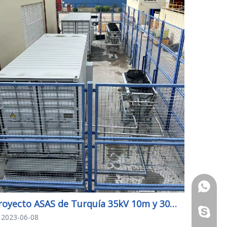
+86 - 1
Proyecto ASAS de Turquía 35kV 10m y 30m SVG
zhwld08
2023-06-08