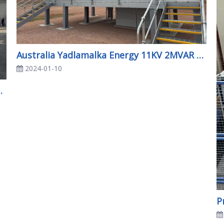
Australia Yadlamalka Energy 11KV 2MVAR SVG
2024-01-10
s ruedas de automóviles de México