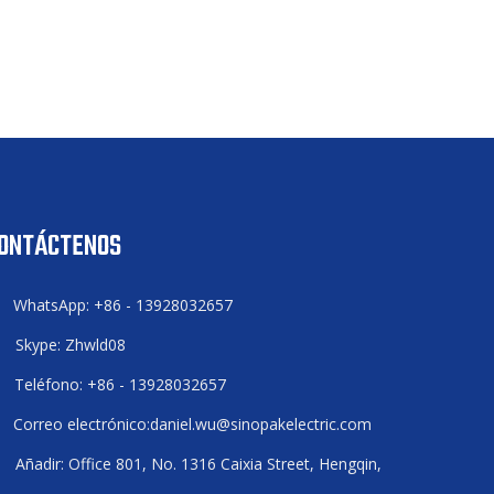
ONTÁCTENOS
WhatsApp: +86 - 13928032657

Skype: Zhwld08

Teléfono: +86 - 13928032657

Correo electrónico:
daniel.wu@sinopakelectric.com

Añadir: Office 801, No. 1316 Caixia Street, Hengqin,
