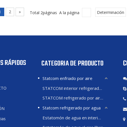
1
2
»
Total 2páginas A la página
Determinación
S RÁPIDOS
C
CATEGORIA DE PRODUCTO
Statcom enfriado por aire
CTO
STATCOM interior refrigerado por aire
STATCOM refrigerado por aire exterior
Statcom refrigerado por agua
ÓN
Estatomón de agua en interiores
ias