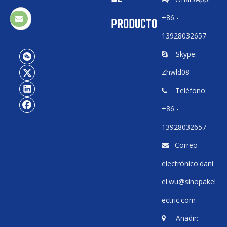
+86 -
PRODUCTO
13928032657
Skype:

Zhwld08
Teléfono:

+86 -
13928032657
Correo

electrónico:
dani
el.wu@sinopakel
ectric.com
Añadir:
