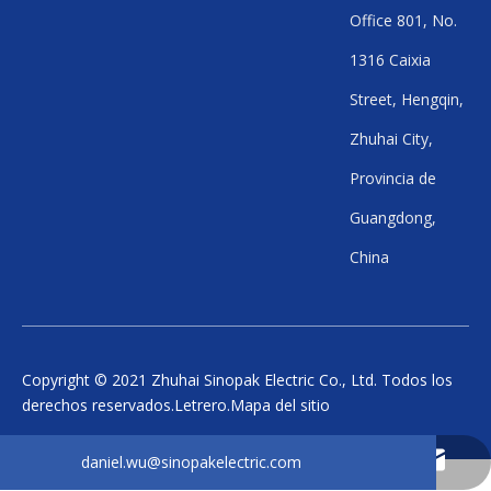
Office 801, No.
1316 Caixia
Street, Hengqin,
Zhuhai City,
Provincia de
Guangdong,
China
Copyright © 2021 Zhuhai Sinopak Electric Co., Ltd. Todos los
derechos reservados.
Letrero
.
Mapa del sitio
daniel.wu@sinopakelectric.com
+86 - 13928032657
+86 - 13928032657
zhwld08